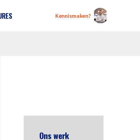
URES
Kennismaken?
Neem contact op met Anko!
Bel of stuur een bericht
Stuur een e-mail
Connect via LinkedIN
Ons werk