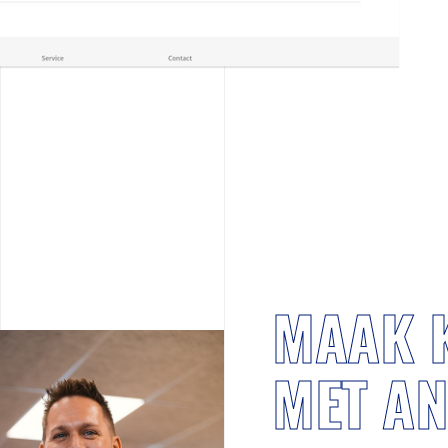
MAAK 
MET A