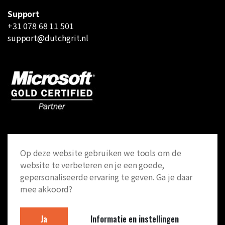
Support
+31 078 68 11 501
support@dutchgrit.nl
Op deze website gebruiken we tools om de
website te verbeteren en je een goede,
gepersonaliseerde ervaring te geven. Ga je daar
© 2026 Dutch Grit. Alle rechten voorbehouden
mee akkoord?
Algemene voorwaarden
Ja
Informatie en instellingen
Privacy statement